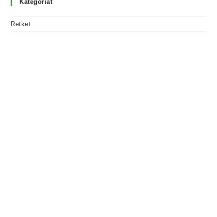
Kategoriat
Retket
RETKEILYÄ.
KAIKILLE.
Aloittelijalle - Ammattilaiselle -
Erityisryhmille