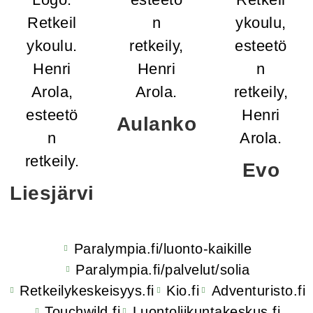
Aulanko
Evo
Liesjärvi
Paralympia.fi/luonto-kaikille
Paralympia.fi/palvelut/solia
Retkeilykeskeisyys.fi
Kio.fi
Adventuristo.fi
Touchwild.fi
Luontoliikuntakeskus.fi