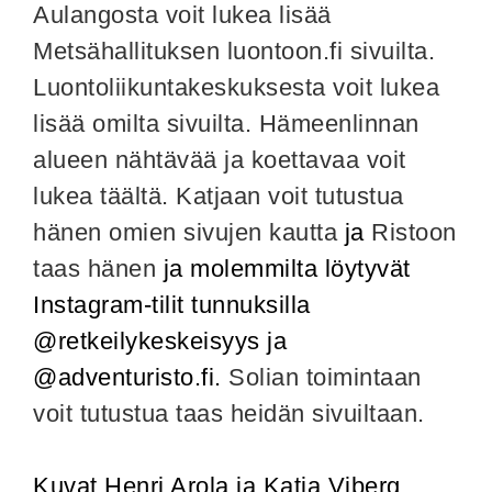
Aulangosta voit lukea lisää
Metsähallituksen luontoon.fi sivuilta.
Luontoliikuntakeskuksesta voit lukea
lisää omilta sivuilta.
Hämeenlinnan
alueen nähtävää ja koettavaa voit
lukea täältä.
Katjaan voit tutustua
hänen omien sivujen kautta
ja
Ristoon
taas hänen
ja molemmilta löytyvät
Instagram-tilit tunnuksilla
@retkeilykeskeisyys ja
@adventuristo.fi.
Solian toimintaan
voit tutustua taas heidän sivuiltaan.
Kuvat Henri Arola ja Katja Viberg