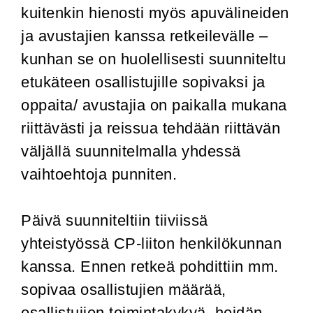
kuitenkin hienosti myös apuvälineiden
ja avustajien kanssa retkeilevälle –
kunhan se on huolellisesti suunniteltu
etukäteen osallistujille sopivaksi ja
oppaita/ avustajia on paikalla mukana
riittävästi ja reissua tehdään riittävän
väljällä suunnitelmalla yhdessä
vaihtoehtoja punniten.
Päivä suunniteltiin tiiviissä
yhteistyössä CP-liiton henkilökunnan
kanssa. Ennen retkeä pohdittiin mm.
sopivaa osallistujien määrää,
osallistujien toimintakykyä, heidän