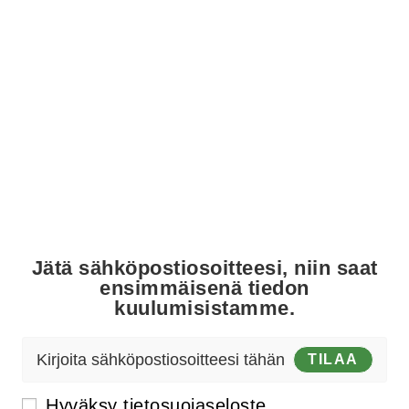
RETKEILYÄ.
KAIKILLE.
Aloittelijalle - Ammattilaiselle -
Erityisryhmille
Jätä sähköpostiosoitteesi, niin saat
ensimmäisenä tiedon
kuulumisistamme.
TILAA
Hyväksy
tietosuojaseloste