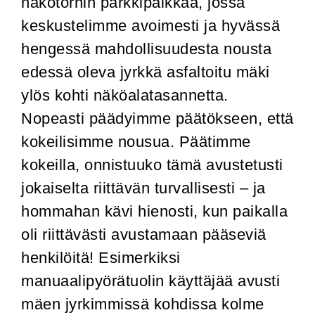
näkötornin parkkipaikkaa, jossa
keskustelimme avoimesti ja hyvässä
hengessä mahdollisuudesta nousta
edessä oleva jyrkkä asfaltoitu mäki
ylös kohti näköalatasannetta.
Nopeasti päädyimme päätökseen, että
kokeilisimme nousua. Päätimme
kokeilla, onnistuuko tämä avustetusti
jokaiselta riittävän turvallisesti – ja
hommahan kävi hienosti, kun paikalla
oli riittävästi avustamaan pääseviä
henkilöitä! Esimerkiksi
manuaalipyörätuolin käyttäjää avusti
mäen jyrkimmissä kohdissa kolme