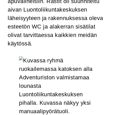
apuvälineisiin. Rastit oli suunniteltu
aivan Luontoliikuntakeskuksen
läheisyyteen ja rakennuksessa oleva
esteetön WC ja alakerran sisätilat
olivat tarvittaessa kaikkien meidän
käytössä.