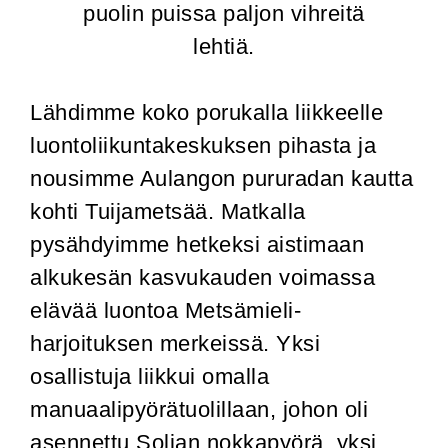
Lähdimme koko porukalla liikkeelle
luontoliikuntakeskuksen pihasta ja
nousimme Aulangon pururadan kautta
kohti Tuijametsää. Matkalla
pysähdyimme hetkeksi aistimaan
alkukesän kasvukauden voimassa
elävää luontoa Metsämieli-
harjoituksen merkeissä. Yksi
osallistuja liikkui omalla
manuaalipyörätuolillaan, johon oli
asennettu Solian nokkapyörä, yksi