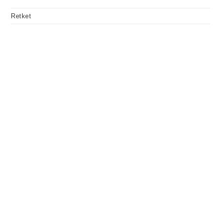
Retket
RETKEILYÄ.
KAIKILLE.
Aloittelijalle - Ammattilaiselle -
Erityisryhmille