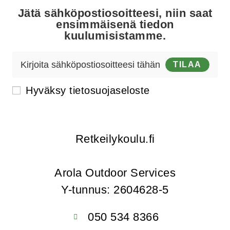
Jätä sähköpostiosoitteesi, niin saat
ensimmäisenä tiedon
kuulumisistamme.
TILAA
Hyväksy
tietosuojaseloste
Retkeilykoulu.fi
Arola Outdoor Services
Y-tunnus: 2604628-5
050 534 8366