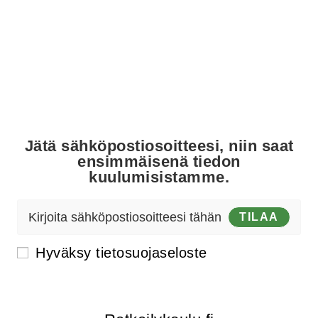
KAIKILLE.
Aloittelijalle - Ammattilaiselle -
Erityisryhmille
Jätä sähköpostiosoitteesi, niin saat
ensimmäisenä tiedon
kuulumisistamme.
TILAA
Hyväksy
tietosuojaseloste