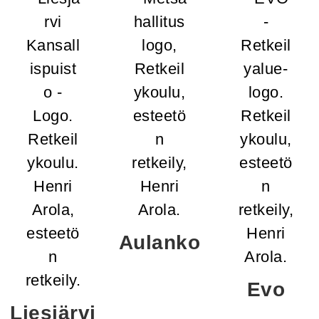
Aulanko
Evo
Liesjärvi