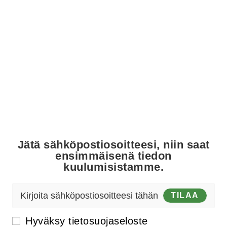
KAIKILLE.
Aloittelijalle - Ammattilaiselle -
Erityisryhmille
Jätä sähköpostiosoitteesi, niin saat
ensimmäisenä tiedon
kuulumisistamme.
TILAA
Hyväksy
tietosuojaseloste